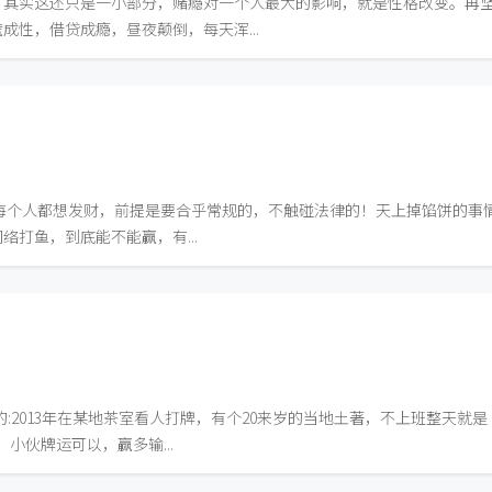
，其实这还只是一小部分，赌瘾对一个人最大的影响，就是性格改变。再
性，借贷成瘾，昼夜颠倒，每天浑...
道，每个人都想发财，前提是要合乎常规的，不触碰法律的！天上掉馅饼的事
打鱼，到底能不能赢，有...
:2013年在某地茶室看人打牌，有个20来岁的当地土著，不上班整天就是
小伙牌运可以，赢多输...