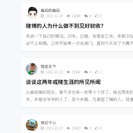
最后的最后
2021-12-24
11649
0
0
赌博的人为什么做不到见好就收？
先说一下自己的情况。30岁，已婚，有稳定工作，年薪20
谈不上有瘾。22岁开始第一次去澳门，直到今天去了大概不下
悟定天下
2021-12-23
11842
0
1
谈谈这两年戒赌生涯的所见所闻
从做戒赌到现在，差不多也有一年零十个月了，接近两年的
岁，本是当爷爷的人了，至今未婚，凡是碰了赌的人，轻者输
铭记于心
2021-12-23
11683
0
0