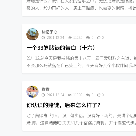
赌瘾是什么？或许在大家的理解之中，无法戒赌就是赌瘾
强的人，毅力再好的人，患上了赌瘾，也会变的懒惰，撒谎成
铭记于心
2021-12-24
11286
0
0
一个33岁赌徒的告白（十六）
21年12.24今天是我戒赌的第十八天！君子爱财取之有
不会那么巧就落在自己头上的。今天有好几个小伙伴问我网络
甜甜
2021-12-24
11902
0
0
你认识的赌徒，后来怎么样了？
沾了黄赌毒°的人，没—句实话，没有好下场的。先讲个远的
赌l博，这算赌徒吧!天天和几个富婆打麻将，开个霸道代步。