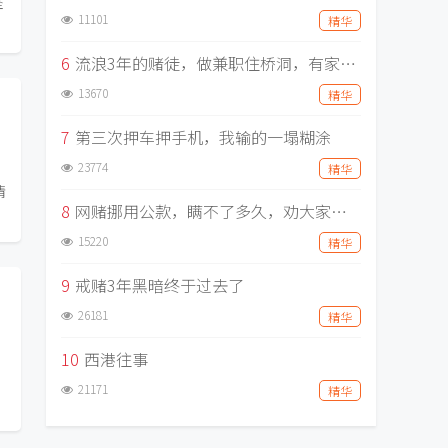
坚
11101
精华
6
流浪3年的赌徒，做兼职住桥洞，有家不能回
13670
精华
7
第三次押车押手机，我输的一塌糊涂
23774
精华
情
8
网赌挪用公款，瞒不了多久，劝大家回头吧！
15220
精华
9
戒赌3年黑暗终于过去了
26181
精华
10
西港往事
21171
精华