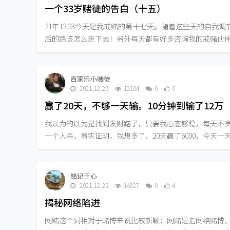
一个33岁赌徒的告白（十五）
21年12.23今天是我戒赌的第十七天。随着这些天的自
后的路该怎么走下去！另外每天都有好多咨询我的戒赌伙伴，
百家乐小赌徒
2021-12-23
12104
0
0
赢了20天，不够一天输。10分钟到输了12万
我以为的以为是找到发财路了，只要我心态够稳，每天不
一个人杀，事实证明，我想多了，20天赢了6000，今天一天输
铭记于心
2021-12-23
14927
0
4
揭秘网络陷进
网赌这个词相对于赌博来说比较新颖；网赌是指网络赌博，