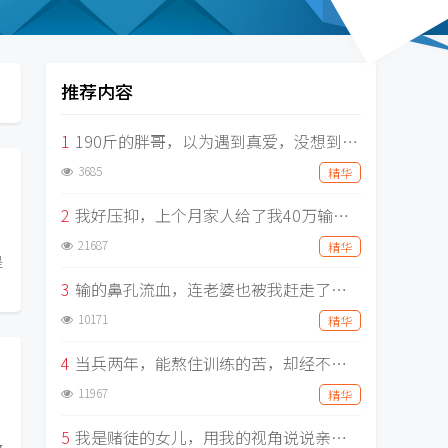
推荐内容
1
190斤的胖哥，以为遇到真爱，没想到遇到了女赌徒，两个月被骗走30万
3685
精华
2
我好压抑，上个月家人给了我40万输完，还骗走了单纯女友三年工资，走上绝路的赌徒，还有什么事做不出来？
21687
精华
是
3
输的鼻孔流血，连老婆也被我赶走了，我很想做个正常人，明明不想赌，为什么非要为难我
10171
精华
4
当兵两年，能熬住训练的苦，却经不住赌博诱惑，前后输掉五百万，痛心疾首
11967
精华
5
我是赌徒的女儿，用我的视角说说亲身感受