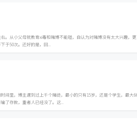
左右。从小父母就教育xi毒和赌博不能碰，自认为对赌博没有太大兴趣，更
于50次。还好的是，回...
时间里，博主遇到过上千个赌徒，最小的只有15岁，还是个学生，最大6
了存款，重者人已经没了。这...