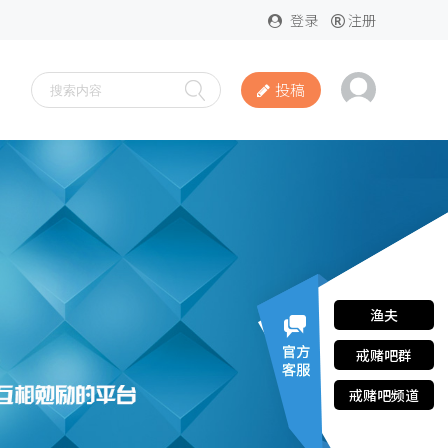
登录
注册
投稿
渔夫
戒赌吧群
戒赌吧频道